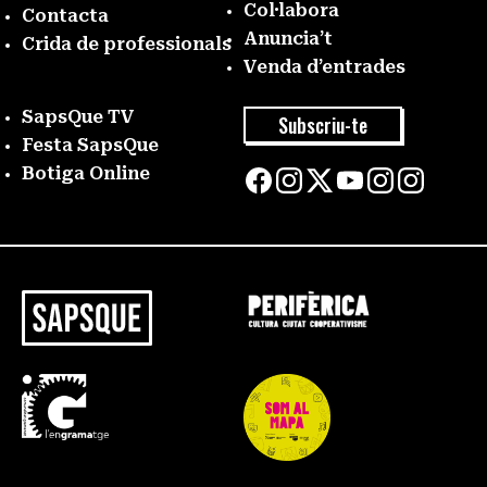
Col·labora
Contacta
Anuncia’t
Crida de professionals
Venda d’entrades
SapsQue TV
Subscriu-te
Festa SapsQue
Botiga Online