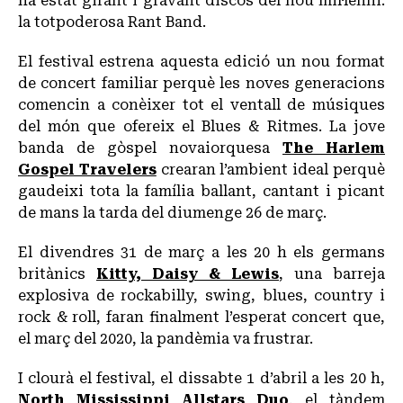
ha estat girant i gravant discos del nou mil·lenni:
la totpoderosa Rant Band.
El festival estrena aquesta edició un nou format
de concert familiar perquè les noves generacions
comencin a conèixer tot el ventall de músiques
del món que ofereix el Blues & Ritmes. La jove
banda de gòspel novaiorquesa
The Harlem
Gospel Travelers
crearan l’ambient ideal perquè
gaudeixi tota la família ballant, cantant i picant
de mans la tarda del diumenge 26 de març.
El divendres 31 de març a les 20 h els germans
britànics
Kitty, Daisy & Lewis
, una barreja
explosiva de rockabilly, swing, blues, country i
rock & roll, faran finalment l’esperat concert que,
el març del 2020, la pandèmia va frustrar.
I clourà el festival, el dissabte 1 d’abril a les 20 h,
North Mississippi Allstars Duo
, el tàndem