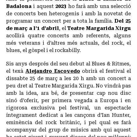
Badalona
i aquest
2023
ho farà amb una selecció
de concerts ben heterogenis i amb la novetat de
programar un concert per a tota la família.
Del 25
de març a l’1 d’abril
, el
Teatre Margarida Xirgu
acollirà quatre concerts amb referents, alguns
més veterans i d’altres més actuals, del rock, el
blues, el gòspel i el rockabilly.
Sis anys després del seu debut al Blues & Ritmes,
el texà
Alejandro Escovedo
obrirà el festival el
dissabte 25 de març a les 20 h amb un concert a
peu dret al Teatre Margarida Xirgu. No vindrà pas
amb la idea, ara bé, de presentar cap nou disc
sinó d’oferir, per primera vegada a Europa i en
rigorosa exclusiva pel festival, un espectacle
íntegrament dedicat a les cançons d’Ian Hunter,
eminència del rock britànic, i pel qual es farà
acompanyar del grup de músics amb qui aquest