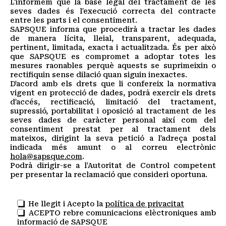
L'informem que la base legal del tractament de les
seves dades és l'execució correcta del contracte
entre les parts i el consentiment.
SAPSQUE informa que procedirà a tractar les dades
de manera lícita, lleial, transparent, adequada,
pertinent, limitada, exacta i actualitzada. És per això
que SAPSQUE es compromet a adoptar totes les
mesures raonables perquè aquests se suprimeixin o
rectifiquin sense dilació quan siguin inexactes.
D'acord amb els drets que li confereix la normativa
vigent en protecció de dades, podrà exercir els drets
d'accés, rectificació, limitació del tractament,
supressió, portabilitat i oposició al tractament de les
seves dades de caràcter personal així com del
consentiment prestat per al tractament dels
mateixos, dirigint la seva petició a l'adreça postal
indicada més amunt o al correu electrònic
hola@sapsque.com
.
Podrà dirigir-se a l'Autoritat de Control competent
per presentar la reclamació que consideri oportuna.
He llegit i Acepto la
política de privacitat
ACEPTO rebre comunicacions elèctroniques amb
informació de SAPSQUE