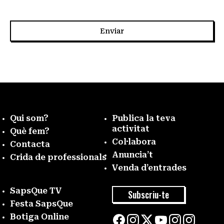
Qui som?
Publica la teva
activitat
Què fem?
Col·labora
Contacta
Anuncia’t
Crida de professionals
Venda d’entrades
SapsQue TV
Subscriu-te
Festa SapsQue
Botiga Online