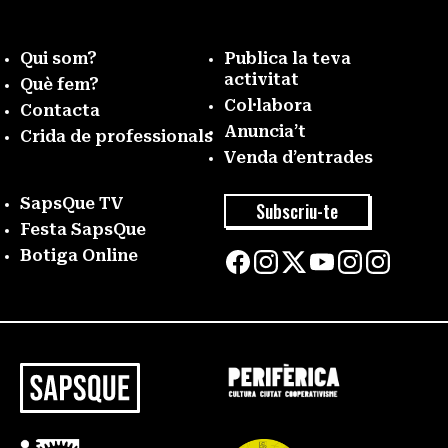
Qui som?
Publica la teva
activitat
Què fem?
Col·labora
Contacta
Anuncia’t
Crida de professionals
Venda d’entrades
SapsQue TV
Subscriu-te
Festa SapsQue
Botiga Online