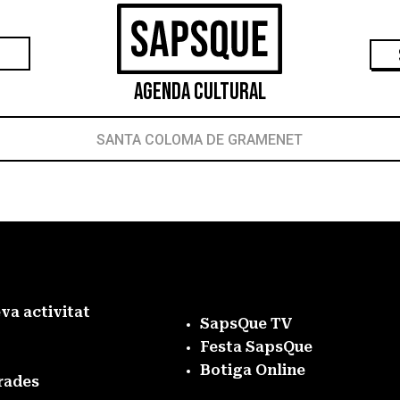
Agenda Cultural
SANTA COLOMA DE GRAMENET
eva activitat
SapsQue TV
Festa SapsQue
Botiga Online
rades