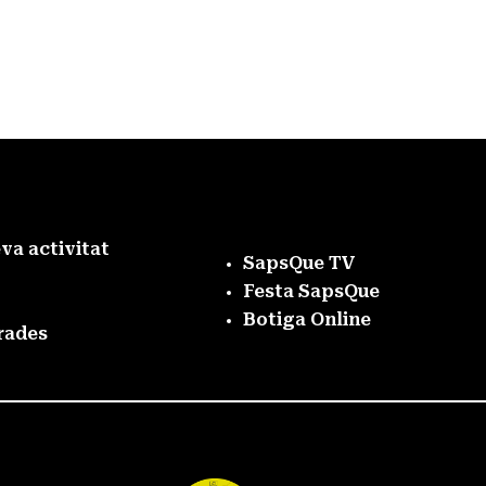
eva activitat
SapsQue TV
Festa SapsQue
Botiga Online
rades