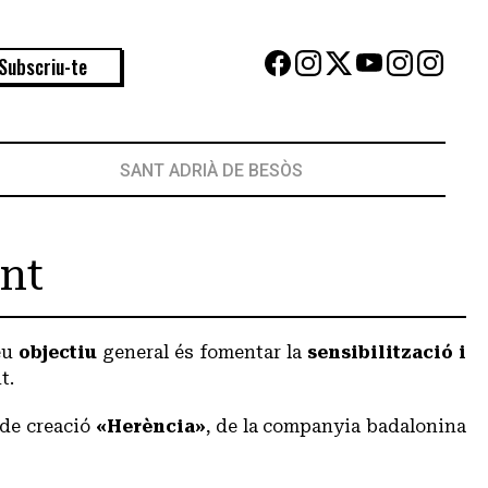
Subscriu-te
SANT ADRIÀ DE BESÒS
nt
eu
objectiu
general és fomentar la
sensibilització i
t.
 de creació
«Herència»
, de la companyia badalonina