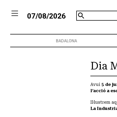
07/08/2026
BADALONA
Dia 
Avui
5 de j
l’acció a e
Il·lustrem a
La Industri