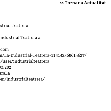
<< Tornar a Actualitat
strial Teatrera
Industrial Teatrera a:
a.com
/La-Industrial-Teatrera-114142368615627/
user/industrialteatrera
705282
eraLa
m/industrialteatrera/