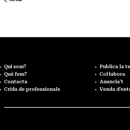
Qui som?
Publica la t
Què fem?
Col·labora
Contacta
Anuncia’t
Crida de professionals
Venda d’ent