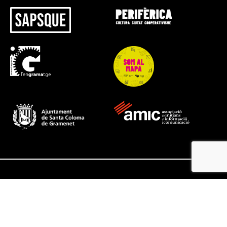
@ SapsQue 2026 - All rights reserved
Avis legal
Política de privacitat
Política de cookies
Terminis i condicions