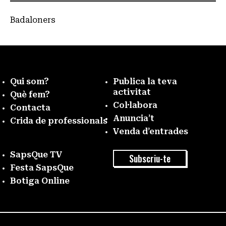
Badaloners
Qui som?
Publica la teva
activitat
Què fem?
Col·labora
Contacta
Anuncia’t
Crida de professionals
Venda d’entrades
SapsQue TV
Subscriu-te
Festa SapsQue
Botiga Online