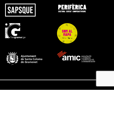
@ SapsQue 2026 - All rights reserved
Avis legal
Política de privacitat
Política de cookies
Terminis i condicions