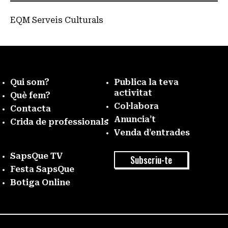
EQM Serveis Culturals
Qui som?
Publica la teva
activitat
Què fem?
Col·labora
Contacta
Anuncia’t
Crida de professionals
Venda d’entrades
SapsQue TV
Subscriu-te
Festa SapsQue
Botiga Online