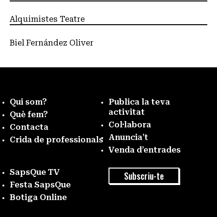
Alquimistes Teatre
Biel Fernández Oliver
Qui som?
Publica la teva
activitat
Què fem?
Col·labora
Contacta
Anuncia’t
Crida de professionals
Venda d’entrades
SapsQue TV
Subscriu-te
Festa SapsQue
Botiga Online