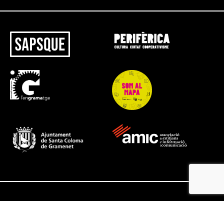
@ SapsQue 2026 - All rights reserved