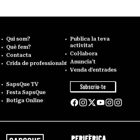
Qui som?
Publica la teva
activitat
Què fem?
Col·labora
Contacta
Anuncia’t
Crida de professionals
Venda d’entrades
SapsQue TV
Subscriu-te
Festa SapsQue
Botiga Online