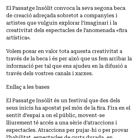
El Passatge Insòlit convoca la seva segona beca
de creació adreçada sobretot a companyies i
artistes que vulguin explorar l’imaginari i la
creativitat dels espectacles de l’anomenada «fira
artística».
Volem posar en valor tota aquesta creativitat a
través de la beca i és per això que us fem arribar la
informació per tal que ens ajudeu en la difusió a
través dels vostres canals i xarxes.
Enllaç a les bases
El Passatge Insòlit és un festival que des dels
seus inicis ha apostat pel món de la fira. Fira en el
sentit d’espai a on el públic, movent-se
lliurement té accés a una sèrie d’atraccions i
espectacles. Atraccions per pujar-hi o per provar
l’habilitat, espectacles de curta durada, en