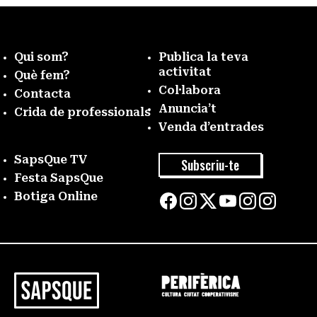
Qui som?
Publica la teva
activitat
Què fem?
Col·labora
Contacta
Anuncia’t
Crida de professionals
Venda d’entrades
SapsQue TV
Subscriu-te
Festa SapsQue
Botiga Online