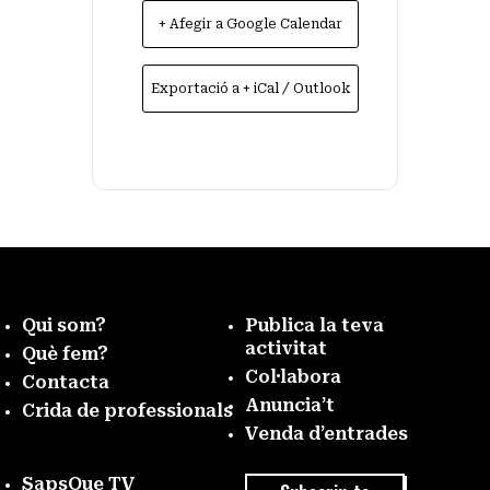
+ Afegir a Google Calendar
Exportació a + iCal / Outlook
Qui som?
Publica la teva
activitat
Què fem?
Col·labora
Contacta
Anuncia’t
Crida de professionals
Venda d’entrades
SapsQue TV