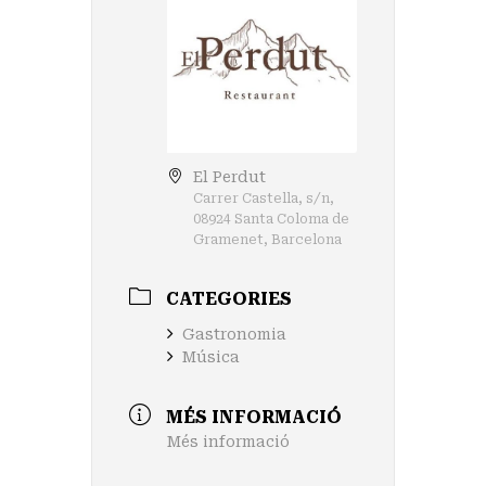
El Perdut
Carrer Castella, s/n,
08924 Santa Coloma de
Gramenet, Barcelona
CATEGORIES
Gastronomia
Música
MÉS INFORMACIÓ
Més informació