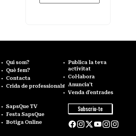
Qui som?
Publica la teva
activitat
Què fem?
Col·labora
Contacta
Anuncia’t
Crida de professionals
Venda d’entrades
SapsQue TV
Subscriu-te
Festa SapsQue
Botiga Online