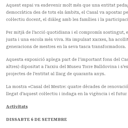
Aquest espai va esdevenir molt més que una entitat pedag
democràtica des de tots els àmbits, el Casal va apostar pe
col·lectiu docent, el diàleg amb les famílies i la participa
Per mitjà de l’acció quotidiana i el compromís sostingut, 
justa i una escola més viva. Ha impulsat xarxes, ha acol
generacions de mestres en la seva tasca transformadora.
Aquesta exposició aplega part de l’important fons del Casal
altres) dipositat a l’arxiu del Museu Torre Balldovina i s’
projectes de l’entitat al llarg de quaranta anys.
La mostra «Casal del Mestre: quatre dècades de renovaci
llegat d’aquest col·lectiu i indaga en la vigència i el futu
Activitats
DISSABTE 6 DE SETEMBRE