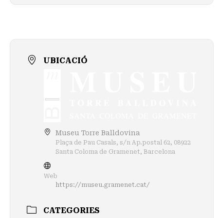
UBICACIÓ
Museu Torre Balldovina
Plaça de Pau Casals, s/n Ap.postal 62, 08922
Santa Coloma de Gramenet, Barcelona
Web
https://museu.gramenet.cat/
CATEGORIES