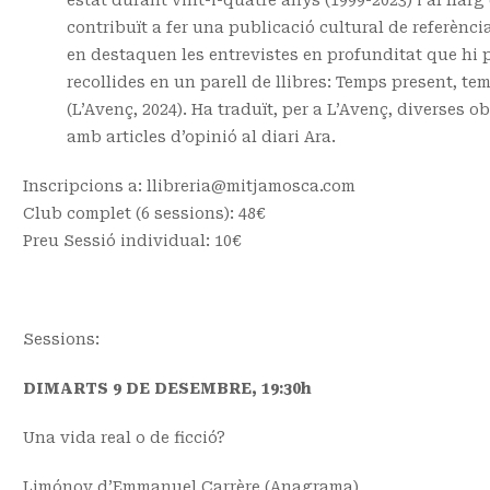
contribuït a fer una publicació cultural de referència
en destaquen les entrevistes en profunditat que hi 
recollides en un parell de llibres: Temps present, t
(L’Avenç, 2024). Ha traduït, per a L’Avenç, diverses 
amb articles d’opinió al diari Ara.
Inscripcions a: llibreria@mitjamosca.com
Club complet (6 sessions): 48€
Preu Sessió individual: 10€
Sessions:
DIMARTS 9 DE DESEMBRE, 19:30h
Una vida real o de ficció?
Limónov d’Emmanuel Carrère (Anagrama)