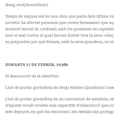
(Raig verd/Acantilado)
Temps de segona mà és una obra que parla dels últims vint
soviètic ha afectat persones que creien fermament que aqu
moment inicial de confusió, amb les promeses de capitalis
sinó el mal contra el qual havien lluitat tota la seva vida
es pregunten per què Rússia, amb la seva grandesa, no els
DIMARTS 17 DE FEBRER, 19:30h
El desconcert de la identitat.
L’art de portar gavardina de Sergi Pàmies (Quaderns Cre
L’art de portar gavardina és un concentrat de memòria, emo
d’aquest recull revelen una capacitat d’observació que c
més depurat, en què les emocions i els detalls són protago