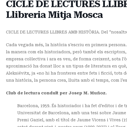
CICLE DE LECTURES LLIBR
Llibreria Mitja Mosca
CICLE DE LECTURES LLIBRES AMB HISTÒRIA. Del “nosaltres” 
Cada vegada més, la història s’escriu en primera persona
la manera com els historiadors, però també els escriptor
empresa col·lectiva i ara es veu, de forma creixent, sota l’
aproximació ha donat lloc a un tipus de literatura en què
Aleksiévitx, ja «no hi ha fronteres entre fets i ficció, tot
una història, la persona crea, lluita amb el temps, com l’e
Club de lectura conduït per Josep M. Muñoz.
Barcelona, 1959. És historiador i ha fet d’editor i d
Universitat de Barcelona, amb una tesi sobre Jaume 
Premi Gaziel, amb el títol de Jaume Vicens i Vives (19
estat durant vint-i-quatre anys (1999-2023) i al llarg