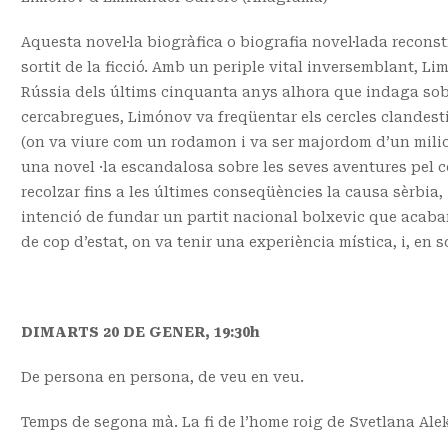
Aquesta novel·la biogràfica o biografia novel·lada recons
sortit de la ficció. Amb un periple vital inversemblant, L
Rússia dels últims cinquanta anys alhora que indaga sob
cercabregues, Limónov va freqüentar els cercles clandesti
(on va viure com un rodamon i va ser majordom d’un milion
una novel ·la escandalosa sobre les seves aventures pel co
recolzar fins a les últimes conseqüències la causa sèrbia
intenció de fundar un partit nacional bolxevic que acabar
de cop d’estat, on va tenir una experiència mística, i, en s
DIMARTS 20 DE GENER, 19:30h
De persona en persona, de veu en veu.
Temps de segona mà. La fi de l’home roig de Svetlana Ale