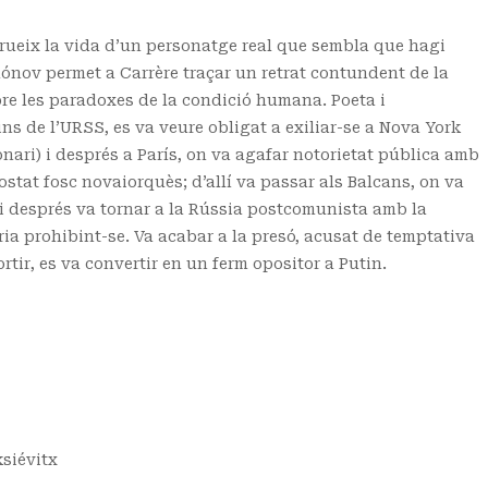
trueix la vida d’un personatge real que sembla que hagi
imónov permet a Carrère traçar un retrat contundent de la
re les paradoxes de la condició humana. Poeta i
ns de l’URSS, es va veure obligat a exiliar-se a Nova York
ari) i després a París, on va agafar notorietat pública amb
stat fosc novaiorquès; d’allí va passar als Balcans, on va
, i després va tornar a la Rússia postcomunista amb la
ia prohibint-se. Va acabar a la presó, acusat de temptativa
ortir, es va convertir en un ferm opositor a Putin.
ksiévitx