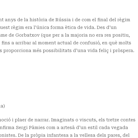
 anys de la història de Rússia i de com el final del règim
est règim era l’única forma ètica de vida. Des d’un
me de Gorbatxov (que per a la majoria no era res positiu,
), fins a arribar al moment actual de confusió, en què molts
 proporciona més possibilitats d’una vida feliç i pròspera.
ma)
ció i plaer de narrar. Imaginats o viscuts, els tretze contes
onfirma Sergi Pàmies com a artesà d’un estil cada vegada
nistes. De la pròpia infantesa a la vellesa dels pares, del