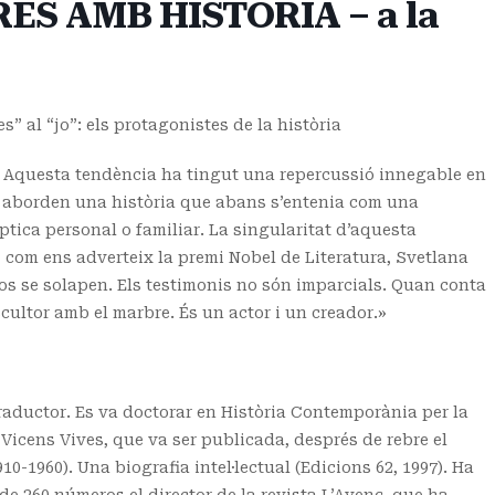
ES AMB HISTÒRIA – a la
al “jo”: els protagonistes de la història
. Aquesta tendència ha tingut una repercussió innegable en
s, aborden una història que abans s’entenia com una
òptica personal o familiar. La singularitat d’aquesta
, com ens adverteix la premi Nobel de Literatura, Svetlana
s dos se solapen. Els testimonis no són imparcials. Quan conta
scultor amb el marbre. És un actor i un creador.»
e traductor. Es va doctorar en Història Contemporània per la
Vicens Vives, que va ser publicada, després de rebre el
10-1960). Una biografia intel·lectual (Edicions 62, 1997). Ha
 de 260 números el director de la revista L’Avenç, que ha