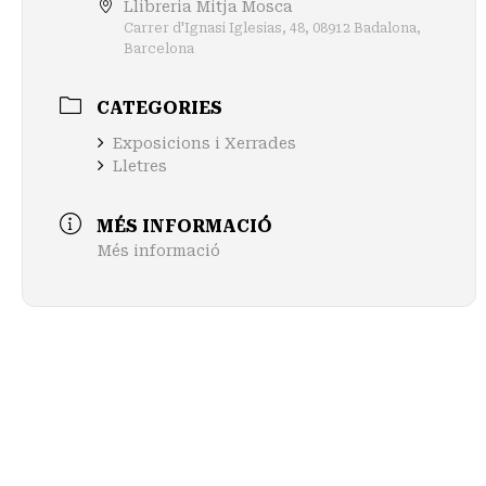
Llibreria Mitja Mosca
Carrer d'Ignasi Iglesias, 48, 08912 Badalona,
Barcelona
CATEGORIES
Exposicions i Xerrades
Lletres
MÉS INFORMACIÓ
Més informació