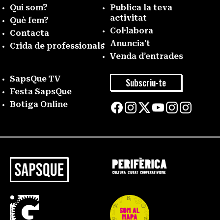
Qui som?
Publica la teva
activitat
Què fem?
Col·labora
Contacta
Anuncia’t
Crida de professionals
Venda d’entrades
SapsQue TV
Subscriu-te
Festa SapsQue
Botiga Online