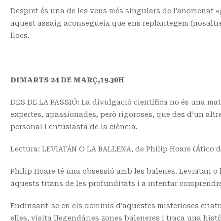
Despret és una de les veus més singulars de l’anomenat «gir
aquest assaig aconsegueix que ens replantegem (nosaltres,
llocs.
DIMARTS 24 DE MARÇ,19.30H
DES DE LA PASSIÓ: La divulgació científica no és una matè
expertes, apassionades, però rigoroses, que des d’un altr
personal i entusiasta de la ciència.
Lectura: LEVIATÁN O LA BALLENA, de Philip Hoare (Ático de
Philip Hoare té una obsessió amb les balenes. Leviatan o 
aquests titans de les profunditats i a intentar comprendre
Endinsant-se en els dominis d’aquestes misterioses criatu
elles, visita llegendàries zones baleneres i traça una hist