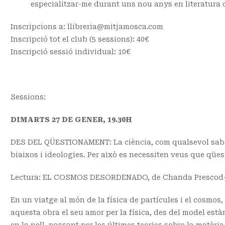
especialitzar-me durant uns nou anys en literatura cie
Inscripcions a: llibreria@mitjamosca.com
Inscripció tot el club (5 sessions): 40€
Inscripció sessió individual: 10€
Sessions:
DIMARTS 27 DE GENER, 19.30H
DES DEL QÜESTIONAMENT: La ciència, com qualsevol saber
biaixos i ideologies. Per això es necessiten veus que qüest
Lectura: EL COSMOS DESORDENADO, de Chanda Prescod-
En un viatge al món de la física de partícules i el cosmo
aquesta obra el seu amor per la física, des del model estàn