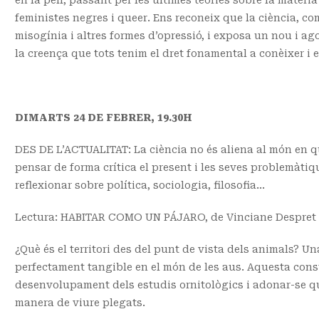
en la pell, passant per les últimes teories sobre la matèri
feministes negres i queer. Ens reconeix que la ciència, c
misogínia i altres formes d’opressió, i exposa un nou i ag
la creença que tots tenim el dret fonamental a conèixer i e
DIMARTS 24 DE FEBRER, 19.30H
DES DE L’ACTUALITAT: La ciència no és aliena al món en q
pensar de forma crítica el present i les seves problemàtiq
reflexionar sobre política, sociologia, filosofia…
Lectura: HABITAR COMO UN PÁJARO, de Vinciane Despret (l
¿Què és el territori des del punt de vista dels animals? Un
perfectament tangible en el món de les aus. Aquesta const
desenvolupament dels estudis ornitològics i adonar-se que
manera de viure plegats.