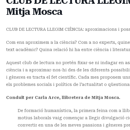
CLUB DE LECTURA LLEGIM C
Mitja Mosca
CLUB DE LECTURA LLEGIM CIÈNCIA: aproximacions i possibil
Com ens aproximem a la ciència? Com a no experts, quines 
text acadèmic? Quina relació hi ha entre ciència i literatu
Aquest club de lectura no pretén fixar-se ni indagar en as
ciència i a aproximar-nos-hi des de les diferents possibili
i gèneres es tracta el fet científic. Cada mes proposem una
els problemes socials i polítics de l’actualitat o qüestion
Conduït per Carla Arce, llibretera de Mitja Mosca.
De formació humanística, la primera feina com a llibr
motius laborals vaig començar a llegir divulgació cien
convertir en una de les meves passions i gèneres pred