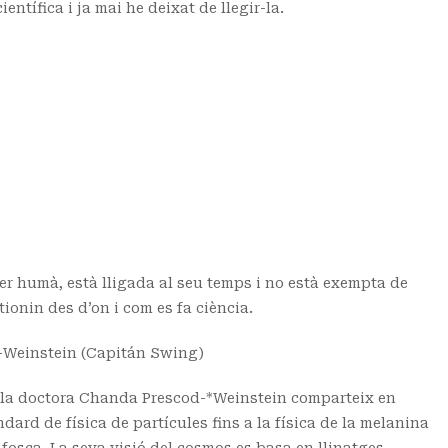
ntífica i ja mai he deixat de llegir-la.
 humà, està lligada al seu temps i no està exempta de
ionin des d’on i com es fa ciència.
Weinstein (Capitán Swing)
s, la doctora Chanda Prescod-*Weinstein comparteix en
dard de física de partícules fins a la física de la melanina