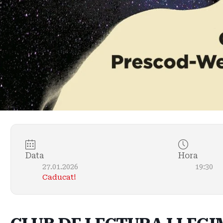
Data
Hora
27.01.2026
19:30
Caducat!