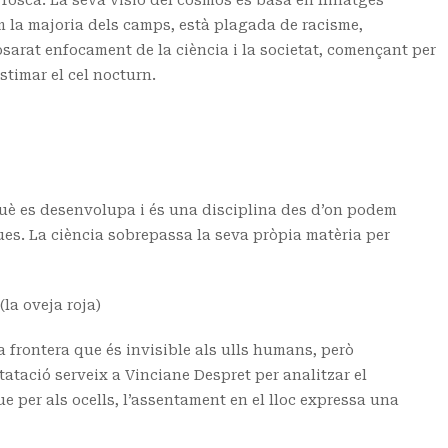
a fosca. La seva visió del cosmos es basa en llinatges
om la majoria dels camps, està plagada de racisme,
osarat enfocament de la ciència i la societat, començant per
stimar el cel nocturn.
uè es desenvolupa i és una disciplina des d’on podem
ues. La ciència sobrepassa la seva pròpia matèria per
a oveja roja)
a frontera que és invisible als ulls humans, però
atació serveix a Vinciane Despret per analitzar el
 per als ocells, l’assentament en el lloc expressa una