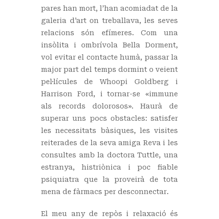
pares han mort, l’han acomiadat de la
galeria d’art on treballava, les seves
relacions són efímeres. Com una
insòlita i ombrívola Bella Dorment,
vol evitar el contacte humà, passar la
major part del temps dormint o veient
pel·lícules de Whoopi Goldberg i
Harrison Ford, i tornar-se «immune
als records dolorosos». Haurà de
superar uns pocs obstacles: satisfer
les necessitats bàsiques, les visites
reiterades de la seva amiga Reva i les
consultes amb la doctora Tuttle, una
estranya, histriònica i poc fiable
psiquiatra que la proveirà de tota
mena de fàrmacs per desconnectar.
El meu any de repòs i relaxació és