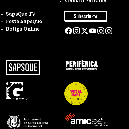
Venda d’entrades
SapsQue TV
Subscriu-te
Festa SapsQue
Botiga Online