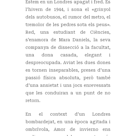
Estem en un Londres apagat i fred. És
l’hivern de 1944, i sona el «grinyol
dels autobusos, el rumor del metro, el
tremolor de les pedres sota els peus».
Red, una estudiant de Ciències,
s’enamora de Mara Daniels, la seva
companya de dissecció a la facultat,
una dona casada, elegant i
despreocupada. Aviat les dues dones
es tornen inseparables, preses d’una
passió física absoluta, però també
d’una ansietat i uns jocs enrevessats
que les conduiran a un punt de no
retorn.
En el context d’un Londres
bombardejat, en una època agitada i
ombrívola, Amor de invierno ens