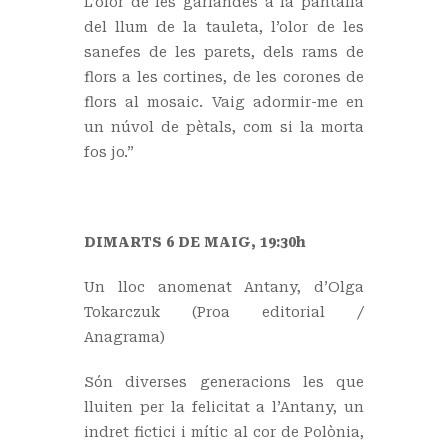
L’olor de les garlandes a la pantalla
del llum de la tauleta, l’olor de les
sanefes de les parets, dels rams de
flors a les cortines, de les corones de
flors al mosaic. Vaig adormir-me en
un núvol de pètals, com si la morta
fos jo.”
DIMARTS 6 DE MAIG, 19:30h
Un lloc anomenat Antany, d’Olga
Tokarczuk (Proa editorial /
Anagrama)
Són diverses generacions les que
lluiten per la felicitat a l’Antany, un
indret fictici i mític al cor de Polònia,