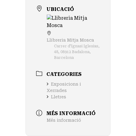
UBICACIÓ
Llibreria Mitja Mosca
Carrer d'Ignasi Iglesias,
48, 08912 Badalona,
Barcelona
CATEGORIES
Exposicions i
Xerrades
Lletres
MÉS INFORMACIÓ
Més informació