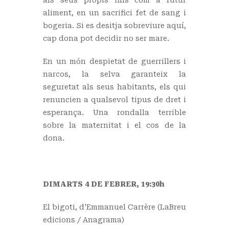
als seus propis fills com a futur
aliment, en un sacrifici fet de sang i
bogeria. Si es desitja sobreviure aquí,
cap dona pot decidir no ser mare.
En un món despietat de guerrillers i
narcos, la selva garanteix la
seguretat als seus habitants, els qui
renuncien a qualsevol tipus de dret i
esperança. Una rondalla terrible
sobre la maternitat i el cos de la
dona.
DIMARTS 4 DE FEBRER, 19:30h
El bigoti, d’Emmanuel Carrère (LaBreu
edicions / Anagrama)