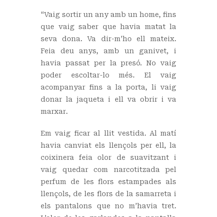
“Vaig sortir un any amb un home, fins
que vaig saber que havia matat la
seva dona. Va dir-m’ho ell mateix.
Feia deu anys, amb un ganivet, i
havia passat per la presó. No vaig
poder escoltar-lo més. El vaig
acompanyar fins a la porta, li vaig
donar la jaqueta i ell va obrir i va
marxar.
Em vaig ficar al llit vestida. Al matí
havia canviat els llençols per ell, la
coixinera feia olor de suavitzant i
vaig quedar com narcotitzada pel
perfum de les flors estampades als
llençols, de les flors de la samarreta i
els pantalons que no m’havia tret.