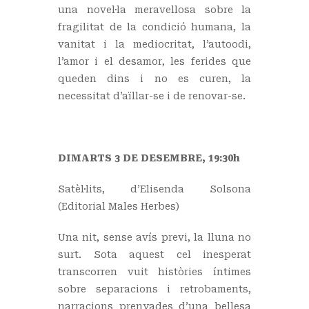
una novel·la meravellosa sobre la
fragilitat de la condició humana, la
vanitat i la mediocritat, l’autoodi,
l’amor i el desamor, les ferides que
queden dins i no es curen, la
necessitat d’aïllar-se i de renovar-se.
DIMARTS 3 DE DESEMBRE, 19:30h
Satèl·lits, d’Elisenda Solsona
(Editorial Males Herbes)
Una nit, sense avís previ, la lluna no
surt. Sota aquest cel inesperat
transcorren vuit històries íntimes
sobre separacions i retrobaments,
narracions prenyades d’una bellesa