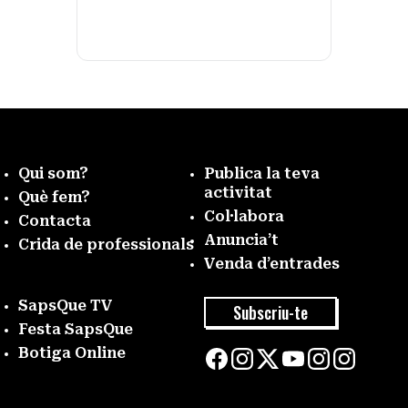
Qui som?
Publica la teva
activitat
Què fem?
Col·labora
Contacta
Anuncia’t
Crida de professionals
Venda d’entrades
SapsQue TV
Subscriu-te
Festa SapsQue
Botiga Online