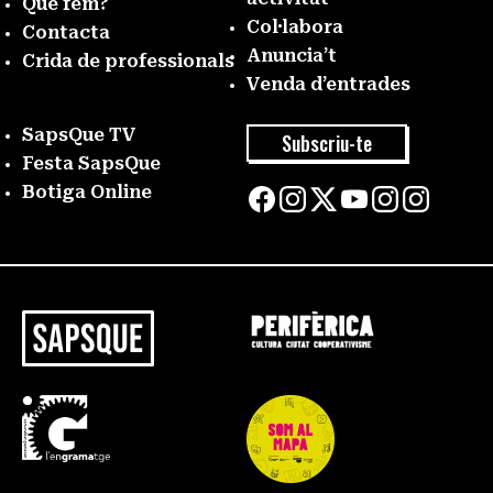
Què fem?
Col·labora
Contacta
Anuncia’t
Crida de professionals
Venda d’entrades
SapsQue TV
Subscriu-te
Festa SapsQue
Botiga Online