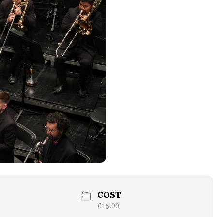
COST
€15.00