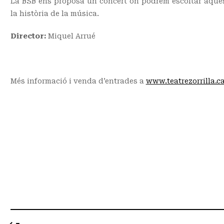
La BSB ens proposa un concert on podrem escoltar aquest
la història de la música.
Director:
Miquel Arrué
Més informació i venda d’entrades a
www.teatrezorrilla.c