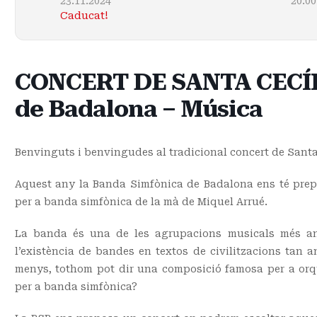
23.11.2024
20:00
Caducat!
CONCERT DE SANTA CECÍLI
de Badalona – Música
Benvinguts i benvingudes al tradicional concert de Santa
Aquest any la Banda Simfònica de Badalona ens té prepa
per a banda simfònica de la mà de Miquel Arrué.
La banda és una de les agrupacions musicals més an
l’existència de bandes en textos de civilitzacions tan a
menys, tothom pot dir una composició famosa per a orq
per a banda simfònica?