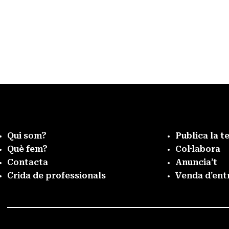
Qui som?
Publica la t
Què fem?
Col·labora
Contacta
Anuncia’t
Crida de professionals
Venda d’ent