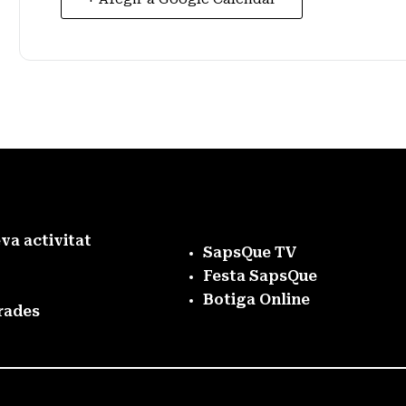
eva activitat
SapsQue TV
Festa SapsQue
Botiga Online
rades