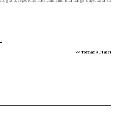
s grans repertoris musicals amb una llarga trajectòria en
at
<< Tornar a l’Inici