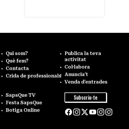
Qui som?
Publica la teva
activitat
Què fem?
Col·labora
Contacta
Anuncia’t
Crida de professionals
Venda d’entrades
SapsQue TV
Subscriu-te
Festa SapsQue
Botiga Online