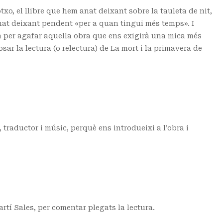
otxo, el llibre que hem anat deixant sobre la tauleta de nit,
nat deixant pendent «per a quan tingui més temps». I
 per agafar aquella obra que ens exigirà una mica més
sar la lectura (o relectura) de La mort i la primavera de
 traductor i músic, perquè ens introdueixi a l’obra i
tí Sales, per comentar plegats la lectura.