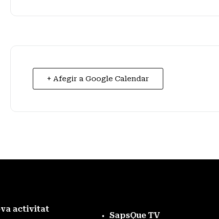
+ Afegir a Google Calendar
eva activitat
SapsQue TV