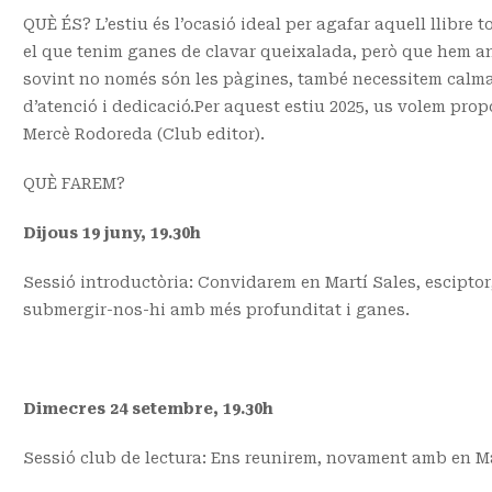
QUÈ ÉS? L’estiu és l’ocasió ideal per agafar aquell llibre t
el que tenim ganes de clavar queixalada, però que hem a
sovint no només són les pàgines, també necessitem calma
d’atenció i dedicació.Per aquest estiu 2025, us volem propo
Mercè Rodoreda (Club editor).
QUÈ FAREM?
Dijous 19 juny, 19.30h
Sessió introductòria: Convidarem en Martí Sales, esciptor,
submergir-nos-hi amb més profunditat i ganes.
Dimecres 24 setembre, 19.30h
Sessió club de lectura: Ens reunirem, novament amb en Mar