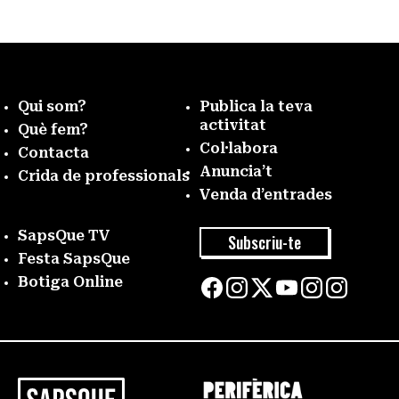
Qui som?
Publica la teva
activitat
Què fem?
Col·labora
Contacta
Anuncia’t
Crida de professionals
Venda d’entrades
SapsQue TV
Subscriu-te
Festa SapsQue
Botiga Online