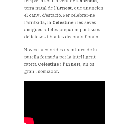
temps: el sol i el vent de
Charabia
,
terra natal de l’
Ernest
, que anuncien
el canvi d’estació. Per celebrar-ne
l’arribada, la
Celestine
i les seves
amigues ratetes preparen pastissos
deliciosos i bonics decorats florals.
Noves i acolorides aventures de la
parella formada per la intel·ligent
rateta
Celestine
i l’
Ernest
, un os
gran i somiador.