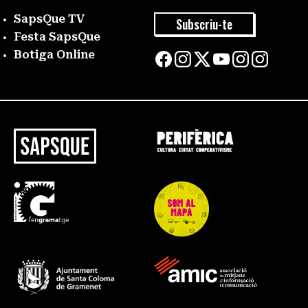
SapsQue TV
Subscriu-te
Festa SapsQue
Botiga Online