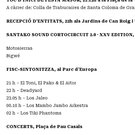
A càrrec de: Colla de Trabucaires de Santa Coloma de Gr
RECEPCIÓ D’ENTITATS, 22h als Jardins de Can Roig i
SANTAKO SOUND CORTOCIRCUIT 2.0 · XXV EDITION, 2
Motosierras
Bigwé
FISC-SINTONITZZA, al Parc d’Europa
21 h – El Toni, El Pako & El Aitor
22 h – Deadyard
23.05 h – Los Jaleo
00.10 h – Los Mambo Jambo Arkestra
02 h – Los Tiki Phantoms
CONCERTS, Plaça de Pau Casals