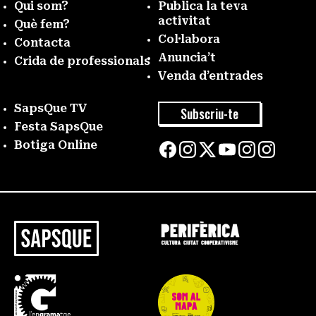
Qui som?
Publica la teva
activitat
Què fem?
Col·labora
Contacta
Anuncia’t
Crida de professionals
Venda d’entrades
SapsQue TV
Subscriu-te
Festa SapsQue
Botiga Online