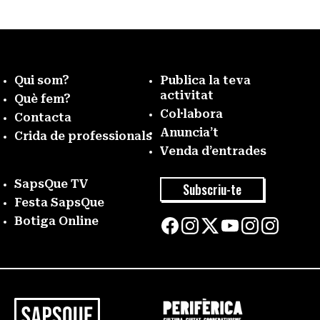
Qui som?
Publica la teva
activitat
Què fem?
Col·labora
Contacta
Anuncia’t
Crida de professionals
Venda d’entrades
SapsQue TV
Subscriu-te
Festa SapsQue
Botiga Online