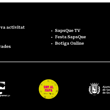
eva activitat
SapsQue TV
Festa SapsQue
Botiga Online
rades