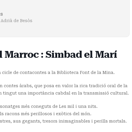
ts
 Adrià de Besòs
l Marroc : Simbad el Marí
 cicle de contacontes a la Biblioteca Font de la Mina.
n contes àrabs, que posa en valor la rica tradició oral de la
an tingut una importància cabdal en la transmissió cultural.
rsonatges més coneguts de Les mil i una nits.
 racons més perillosos i exòtics del món.
res, aus gegants, tresors inimaginables i perills mortals.