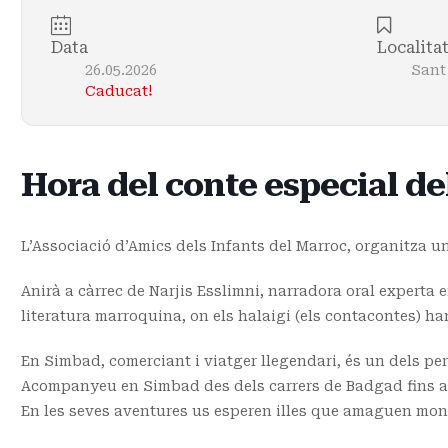
Data
Localita
26.05.2026
Sant
Caducat!
Hora del conte especial de
L’Associació d’Amics dels Infants del Marroc, organitza un
Anirà a càrrec de Narjis Esslimni, narradora oral experta e
literatura marroquina, on els halaigi (els contacontes) h
En Simbad, comerciant i viatger llegendari, és un dels pe
Acompanyeu en Simbad des dels carrers de Badgad fins als
En les seves aventures us esperen illes que amaguen monst