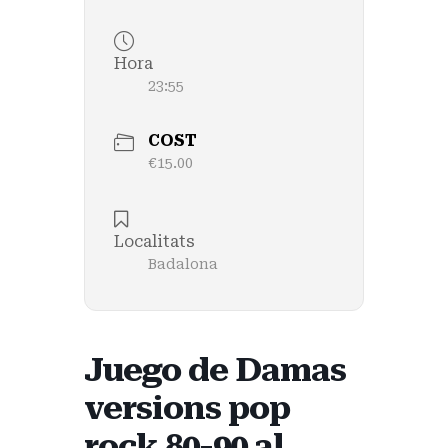
Hora
23:55
COST
€15.00
Localitats
Badalona
Juego de Damas
versions pop
rock 80-90 al