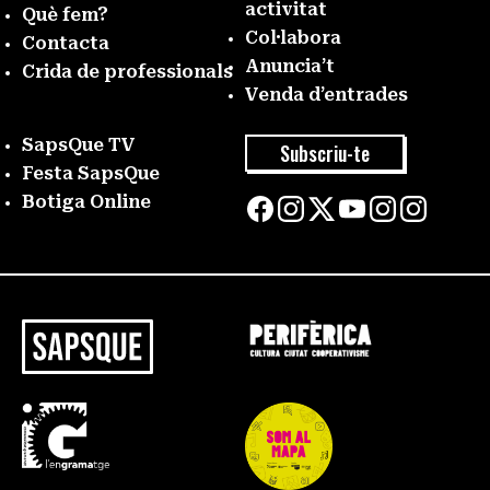
activitat
Què fem?
Col·labora
Contacta
Anuncia’t
Crida de professionals
Venda d’entrades
SapsQue TV
Subscriu-te
Festa SapsQue
Botiga Online