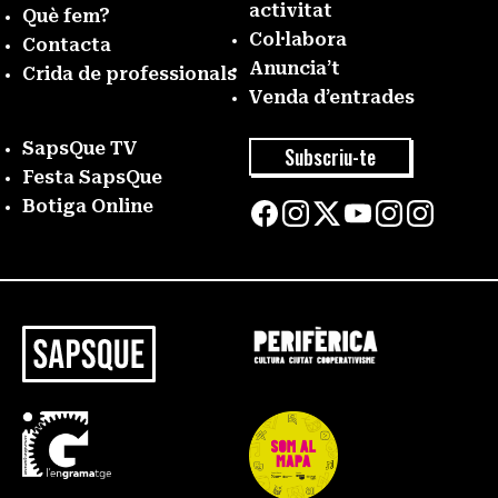
activitat
Què fem?
Col·labora
Contacta
Anuncia’t
Crida de professionals
Venda d’entrades
SapsQue TV
Subscriu-te
Festa SapsQue
Botiga Online