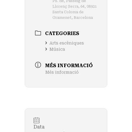
Ps. de, Passeig de
Llorenç Serra, 64, 08921
Santa Coloma de
Gramenet, Barcelona
CATEGORIES
Arts escèniques
Música
MÉS INFORMACIÓ
Més informació
Data