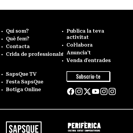
Qui som?
Publica la teva
activitat
Què fem?
Col·labora
Contacta
Anuncia’t
Crida de professionals
Venda d’entrades
SapsQue TV
Subscriu-te
Festa SapsQue
Botiga Online