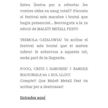
Esteu llestos per a rebentar les
vostres oïdes en sang total!? S’acosta
el festival més macabre i brutal que
hagis presenciat… Benvinguts a la 1a
edició de MALEÏT METALL FEST!!
TREMOLA CATALUNYA! Va arribar el
festival més brutal que el mateix
infern! Si sobrevius a aquesta nit,
seràs part de la llegenda.
POGO, CRITS I SANGREE! 7 BANDES
NACIONALS en 1 SOL LLOC!
Compte!! Que Maleït Metall Fest va
arribar per a destrossar!
Entrades aquí