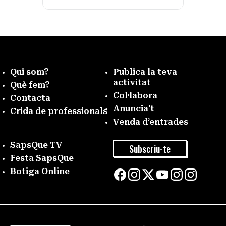
Qui som?
Publica la teva
activitat
Què fem?
Col·labora
Contacta
Anuncia’t
Crida de professionals
Venda d’entrades
SapsQue TV
Subscriu-te
Festa SapsQue
Botiga Online