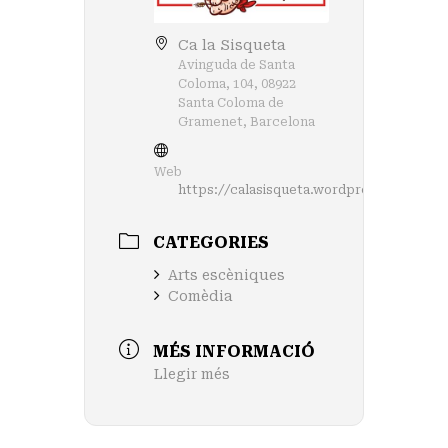
Ca la Sisqueta
Avinguda de Santa
Coloma, 104, 08922
Santa Coloma de
Gramenet, Barcelona
Web
https://calasisqueta.wordpress.com/
CATEGORIES
Arts escèniques
Comèdia
MÉS INFORMACIÓ
Llegir més