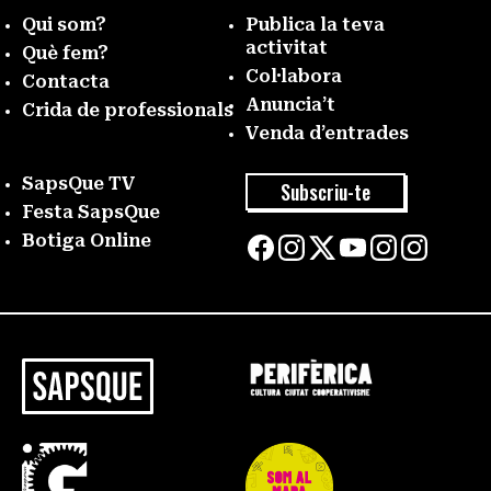
Qui som?
Publica la teva
activitat
Què fem?
Col·labora
Contacta
Anuncia’t
Crida de professionals
Venda d’entrades
SapsQue TV
Subscriu-te
Festa SapsQue
Botiga Online