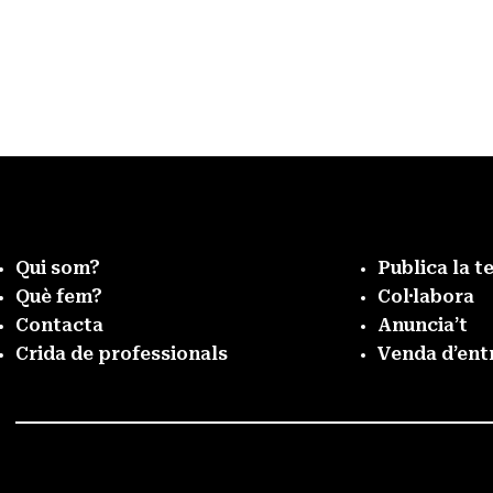
Qui som?
Publica la t
Què fem?
Col·labora
Contacta
Anuncia’t
Crida de professionals
Venda d’ent