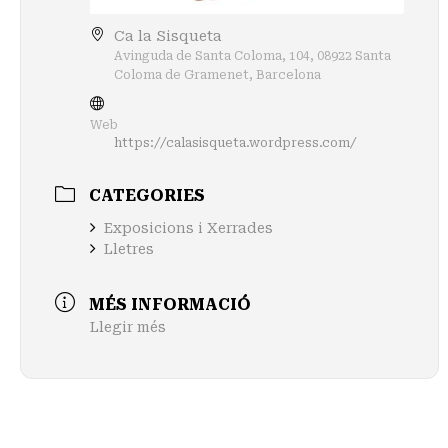
Ca la Sisqueta
Avinguda de Santa Coloma, 104, 08922 Santa
Coloma de Gramenet, Barcelona
Web
https://calasisqueta.wordpress.com/
CATEGORIES
Exposicions i Xerrades
Lletres
MÉS INFORMACIÓ
Llegir més