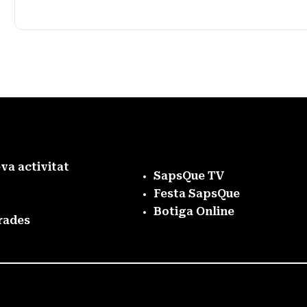
eva activitat
SapsQue TV
Festa SapsQue
Botiga Online
rades