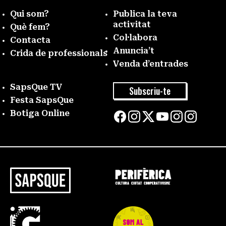
Qui som?
Publica la teva
activitat
Què fem?
Col·labora
Contacta
Anuncia’t
Crida de professionals
Venda d’entrades
SapsQue TV
Subscriu-te
Festa SapsQue
Botiga Online