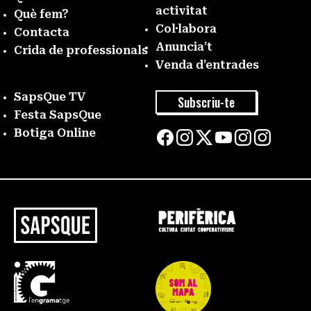
activitat
Què fem?
Col·labora
Contacta
Anuncia’t
Crida de professionals
Venda d’entrades
SapsQue TV
Subscriu-te
Festa SapsQue
Botiga Online