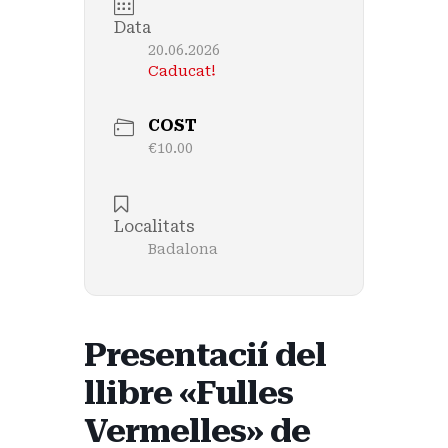
Data
20.06.2026
Caducat!
COST
€10.00
Localitats
Badalona
Presentacií del
llibre «Fulles
Vermelles» de