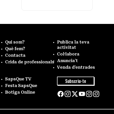
Qui som?
Publica la teva
activitat
Què fem?
Col·labora
Contacta
Anuncia’t
Crida de professionals
Venda d’entrades
SapsQue TV
Subscriu-te
Festa SapsQue
Botiga Online