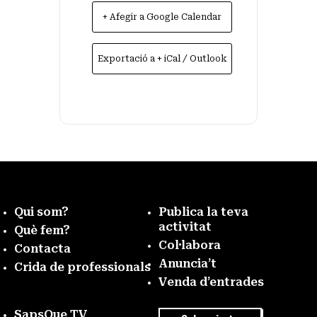
+ Afegir a Google Calendar
Exportació a + iCal / Outlook
Qui som?
Publica la teva
activitat
Què fem?
Col·labora
Contacta
Anuncia’t
Crida de professionals
Venda d’entrades
SapsQue TV