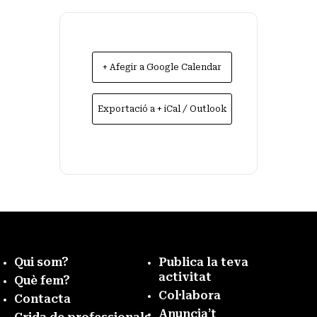
+ Afegir a Google Calendar
Exportació a + iCal / Outlook
Qui som?
Publica la teva
activitat
Què fem?
Col·labora
Contacta
Anuncia’t