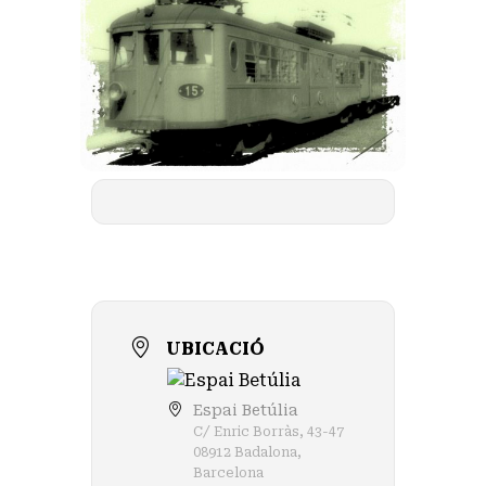
UBICACIÓ
Espai Betúlia
C/ Enric Borràs, 43-47
08912 Badalona,
Barcelona