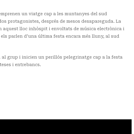
emprenen un viatge cap a les muntanyes del sud
ls dos protagonistes, després de mesos desapareguda. La
aquest lloc inhòspit i envoltats de música electrònica i
 els parlen d’una última festa encara més lluny, al sud
en al grup i inicien un perillós pelegrinatge cap a la festa
teses i entrebancs.