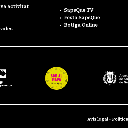
eva activitat
SapsQue TV
Festa SapsQue
Botiga Online
rades
Avis legal
Polític