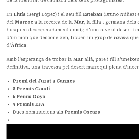
de la identitat de cadascú dels seus protagonistes.
En
Lluís
(Sergi López) i el seu fill
Esteban
(Bruno Núñez) 
del
Marroc
a la recerca de la
Mar
, la filla i germana de
busquen desesperadament enmig d’una rave al desert i en 
d’un món que desconeixen, troben un grup de
ravers
que
d’
Àfrica
.
Amb l’esperança de trobar la
Mar
allà, pare i fill s’uneix
definitiva, una travessa pel desert marroquí plena d’incer
Premi del Jurat a Cannes
8 Premis Gaudí
6
Pemis Goya
5 Premis EFA
Dues nominacions als
Premis Oscars