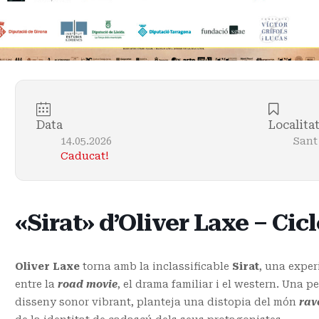
Data
Localita
14.05.2026
Sant
Caducat!
«Sirat» d’Oliver Laxe – Cic
Oliver Laxe
torna amb la inclassificable
Sirat
, una exper
entre la
road movie
, el drama familiar i el western. Una pe
disseny sonor vibrant, planteja una distopia del món
rav