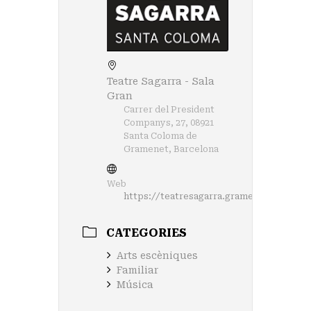
Teatre Sagarra - Sala
Gran
Carrer del President
Companys, 27, 08921
Santa Coloma de
Gramenet, Barcelona
Web
https://teatresagarra.gramenet.cat/http
CATEGORIES
Arts escèniques
Familiar
Música