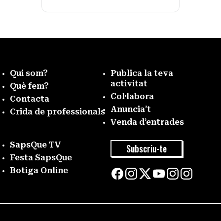
Qui som?
Publica la teva
activitat
Què fem?
Col·labora
Contacta
Anuncia’t
Crida de professionals
Venda d’entrades
SapsQue TV
Subscriu-te
Festa SapsQue
Botiga Online