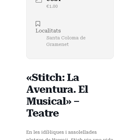
€1.00
Localitats
Santa Coloma de
Gramenet
«Stitch: La
Aventura. El
Musical» –
Teatre
En les idíl·liques i assolellades
platges de Hawaii, Stich viu una vida