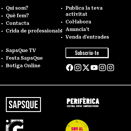
Qui som?
Publica la teva
activitat
Què fem?
Col·labora
Contacta
Anuncia’t
Crida de professionals
Venda d’entrades
SapsQue TV
Subscriu-te
Festa SapsQue
Botiga Online