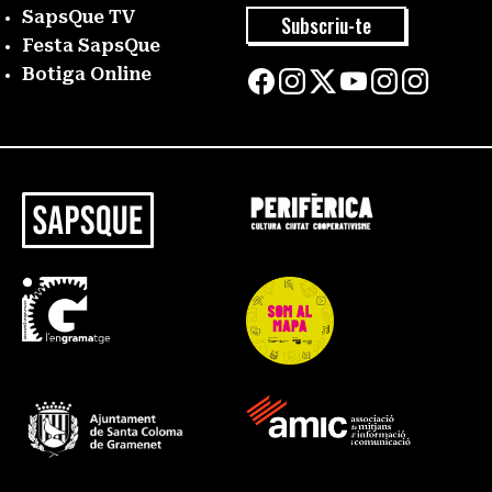
SapsQue TV
Subscriu-te
Festa SapsQue
Botiga Online