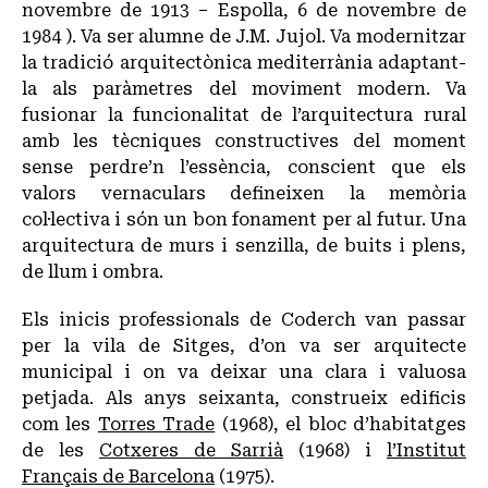
novembre de 1913 – Espolla, 6 de novembre de
1984 ). Va ser alumne de J.M. Jujol. Va modernitzar
la tradició arquitectònica mediterrània adaptant-
la als paràmetres del moviment modern. Va
fusionar la funcionalitat de l’arquitectura rural
amb les tècniques constructives del moment
sense perdre’n l’essència, conscient que els
valors vernaculars defineixen la memòria
col·lectiva i són un bon fonament per al futur. Una
arquitectura de murs i senzilla, de buits i plens,
de llum i ombra.
Els inicis professionals de Coderch van passar
per la vila de Sitges, d’on va ser arquitecte
municipal i on va deixar una clara i valuosa
petjada. Als anys seixanta, construeix edificis
com les
Torres Trade
(1968), el bloc d’habitatges
de les
Cotxeres de Sarrià
(1968) i
l’Institut
Français de Barcelona
(1975).