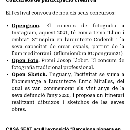
Concursos de participació creativa
El Festival convoca de nou els seus concursos:
Opengram
.
El concurs de fotografia a
Instagram, aquest 2021, té com a tema “Llum i
ombra”. S’’inspira en l’arquitecte Coderch i la
seva capacitat de crear espais, partint de la
llum mediterràni. (#llumiombra #Opengram21).
Open Foto
.
Premi Josep Llobet. El concurs de
fotografia tradicional professional.
Open Sketch
.
Enguany, l’activitat se suma a
l’homenatge a l’arquitecte Enric Miralles, del
qual es van commemorar els vint anys de la
seva defunció l’any 2020, i proposa un itinerari
realitzant dibuixos i sketchos de les seves
obres.
CASA SEAT acull l’exposició “Barcelona pionera en