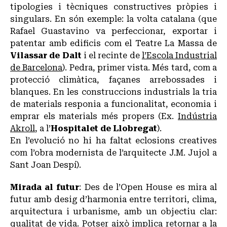
tipologies i tècniques constructives pròpies i
singulars. En són exemple: la volta catalana (que
Rafael Guastavino va perfeccionar, exportar i
patentar amb edificis com el
Teatre La Massa
de
Vilassar de Dalt
i el recinte de
l’Escola Industrial
de Barcelona
). Pedra, primer vista. Més tard, com a
protecció climàtica, façanes arrebossades i
blanques. En les construccions industrials la tria
de materials responia a funcionalitat, economia i
emprar els materials més propers (Ex.
Indústria
Akroll
, a l’
Hospitalet de Llobregat
).
En l’evolució no hi ha faltat eclosions creatives
com l’obra modernista de l’arquitecte J.M. Jujol a
Sant Joan Despí).
Mirada al futur
: Des de l’Open House es mira al
futur amb desig d’harmonia entre territori, clima,
arquitectura i urbanisme, amb un objectiu clar:
qualitat de vida. Potser això implica retornar a la