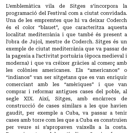
L’emblemàtica vila de Sitges s’incorpora la
programació del Festival com a ciutat convidada.
Una de les empremtes que hi va deixar Coderch
és el color “blauet”, que caracteritza aquesta
localitat mediterrània i que també és present a
l’obra de Jujol, mestre de Coderch. Sitges és un
exemple de ciutat mediterrània que va passar de
la pagesia a l’activitat portuària (època medieval i
moderna) i que va créixer gràcies al comerç amb
les colònies americanes. Els “americanos” o
“indianos” van ser sitgetans que es van enriquir
comerciant amb les “amèriques” i que van
comprar i reformar antigues cases del poble, al
segle XIX. Així, Sitges, amb encàrrecs de
construcció de cases similars a les que havien
gaudit, per exemple a Cuba, va passar a tenir
cases amb torre com les que a Cuba es construïen
per veure si s’apropaven vaixells a la costa.