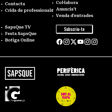
Col·labora
Contacta
Anuncia’t
Crida de professionals
Venda d’entrades
SapsQue TV
Subscriu-te
Festa SapsQue
Botiga Online