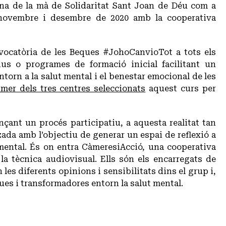
na de la mà de Solidaritat Sant Joan de Déu com a
e novembre i desembre de 2020 amb la cooperativa
nvocatòria de les Beques #JohoCanvioTot a tots els
us o programes de formació inicial facilitant un
torn a la salut mental i el benestar emocional de les
imer dels tres centres seleccionats
aquest curs per
çant un procés participatiu, a aquesta realitat tan
zada amb l’objectiu de generar un espai de reflexió a
 mental. És on entra CàmeresiAcció, una cooperativa
 la tècnica audiovisual. Ells són els encarregats de
les diferents opinions i sensibilitats dins el grup i,
ues i transformadores entorn la salut mental.