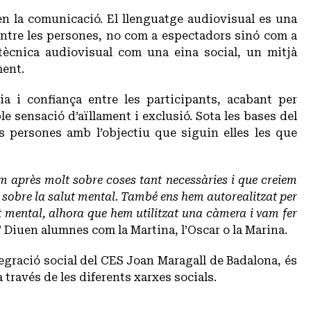
en la comunicació. El llenguatge audiovisual es una
 entre les persones, no com a espectadors sinó com a
 tècnica audiovisual com una eina social, un mitjà
ment.
a i confiança entre les participants, acabant per
e sensació d’aïllament i exclusió. Sota les bases del
es persones amb l’objectiu que siguin elles les que
m après molt sobre coses tant necessàries i que creiem
é sobre la salut mental. També ens hem autorealitzat per
 mental, alhora que hem utilitzat una càmera i vam fer
” Diuen alumnes com la Martina, l’Oscar o la Marina.
tegració social del CES Joan Maragall de Badalona, és
 través de les diferents xarxes socials.