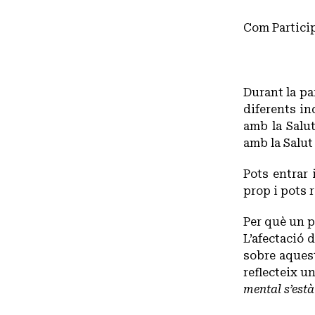
Com Particip
Durant la pa
diferents in
amb la Salut
amb la Salut
Pots entrar 
prop i pots 
Per què un p
L’afectació
sobre aquest
reflecteix u
mental s’està