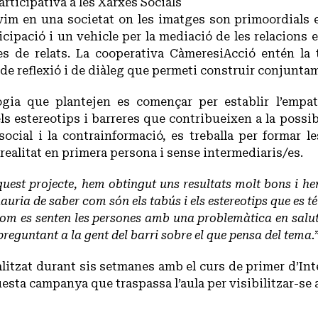
ticipativa a les Xarxes Socials
ivim en una societat on les imatges son primoordials 
icipació i un vehicle per la mediació de les relacions
es de relats. La cooperativa CàmeresiAcció entén la
 de reflexió i de diàleg que permeti construir conjunta
gia que plantejen es començar per establir l’empati
ls estereotips i barreres que contribueixen a la possibl
ocial i la contrainformació, es treballa per formar l
 realitat en primera persona i sense intermediaris/es.
quest projecte, hem obtingut uns resultats molt bons i he
uria de saber com són els tabús i els estereotips que es t
com es senten les persones amb una problemàtica en salut
preguntant a la gent del barri sobre el que pensa del tema.
alitzat durant sis setmanes amb el curs de primer d’In
uesta campanya que traspassa l’aula per visibilitzar-se a