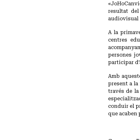
«JoHoCanvio
resultat de
audiovisual
A la primav
centres edu
acompanyamen
persones jo
participar d
Amb aqueste
present a la
través de l
especialitza
conduir el p
que acaben p