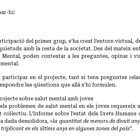
ar-hi:
rticipació del primer grup, s’ha creat l’entorn virtual, 
quietuds amb la resta de la societat. Des del mateix ent
 Mental, poden contestar a les preguntes, opinar i vis
 mental.
i participar en el projecte, tant si tens preguntes re
respondre les qüestions que allà s’hi formulen.
rojecte sobre salut mental amb joves
 dels problemes de salut mental en els joves requereix 
 col·lectiu. L’Informe sobre l’estat dels Drets Human
na dada demolidora, «l
a quantitat de menors de divuit any
 triplicant en els últims anys en algunes zones del país
”.