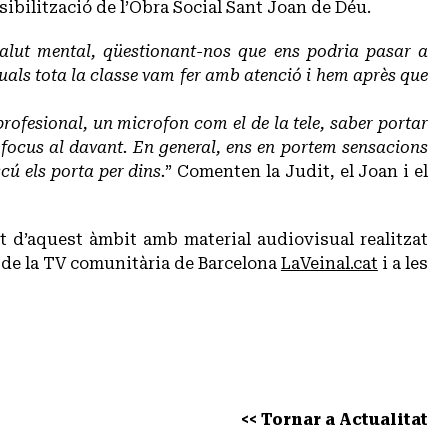
lització de l’Obra Social Sant Joan de Déu.
 salut mental, qüestionant-nos que ens podria pasar a
 quals tota la classe vam fer amb atenció i hem après que
fesional, un microfon com el de la tele, saber portar
 focus al davant. En general, ens en portem sensacions
ú els porta per dins.
” Comenten la Judit, el Joan i el
ant d’aquest àmbit amb material audiovisual realitzat
b de la TV comunitària de Barcelona
LaVeinal.cat
i a les
<< Tornar a Actualitat