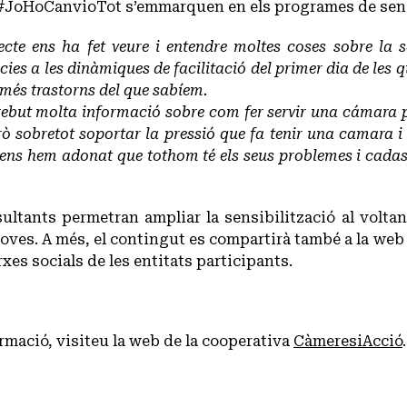
JoHoCanvioTot s’emmarquen en els programes de sensibi
ecte ens ha fet veure i entendre moltes coses sobre la
cies a les dinàmiques de facilitació del primer dia de les
 més trastorns del que sabíem.
but molta informació sobre com fer servir una cámara pro
rò sobretot soportar la pressió que fa tenir una camara i
 ens hem adonat que tothom té els seus problemes i cadasc
sultants permetran ampliar la sensibilització al volt
joves. A més, el contingut es compartirà també a la we
rxes socials de les entitats participants.
rmació, visiteu la web de la cooperativa
CàmeresiAcció
.