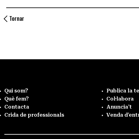
Tornar
Qui som?
Publica la t
Què fem?
Col·labora
Contacta
Anuncia’t
Crida de professionals
Venda d’ent