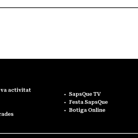
eva activitat
SapsQue TV
Festa SapsQue
Botiga Online
rades