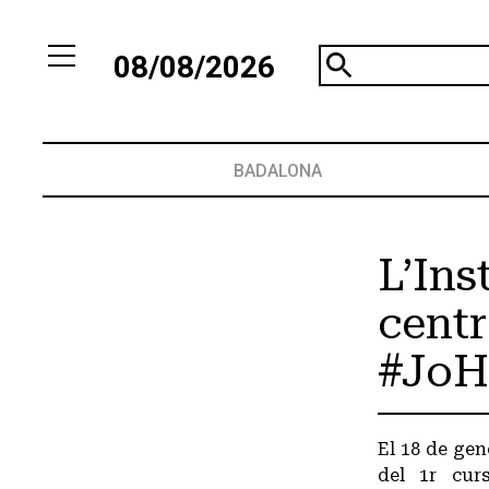
08/08/2026
BADALONA
L’Ins
centr
#JoH
El 18 de gen
del 1r cur