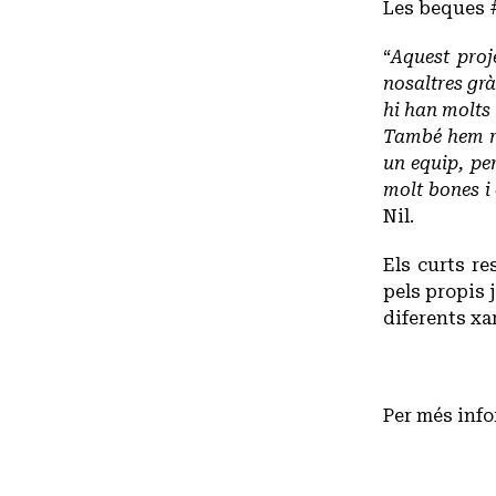
Les beques #
“
Aquest proj
nosaltres grà
hi han molts
També hem re
un equip, pe
molt bones i
Nil.
Els curts re
pels propis 
diferents xa
Per més info