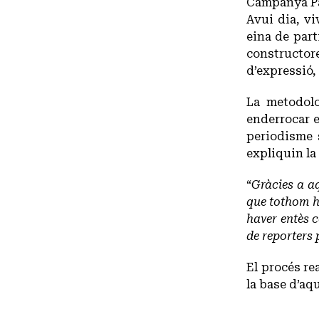
Campanya Par
Avui dia, v
eina de part
constructor
d’expressió,
La metodolo
enderrocar e
periodisme s
expliquin la
“
Gràcies a a
que tothom ha
haver entès 
de reporters 
El procés re
la base d’aq