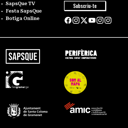
SapsQue TV
Subscriu-te
Festa SapsQue
Botiga Online