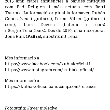
2015 amb clares influències a bandes mítiques
com Bad Religion i més actuals com Berri
Txarrak. La formació original la formaven Rubén
Cobos (veu i guitarra), Ferran Villen (guitarra i
cors), Luis Devesa (bateria i cors)
i Sergio Tena (baix). Des de 2019, s’ha incorporat
Jona Ruiz (
Paüra
), substituint Tena.
Més informació a
https://www.facebook.com/kubiakoficial
i
https://www.instagram.com/kubiak_oficial/
Més informació a
https://kubiakoficial.bandcamp.com/releases
Fotografia: Javier molsalve