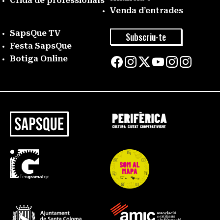
Crida de professionals
Venda d’entrades
SapsQue TV
Subscriu-te
Festa SapsQue
Botiga Online