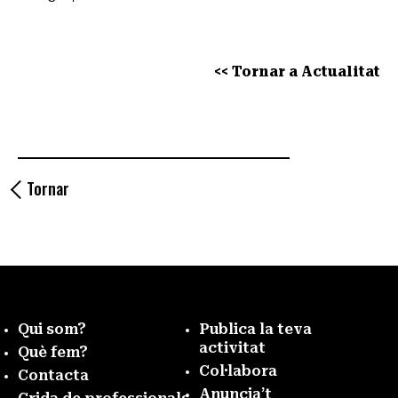
<< Tornar a Actualitat
Tornar
Qui som?
Publica la teva
activitat
Què fem?
Col·labora
Contacta
Anuncia’t