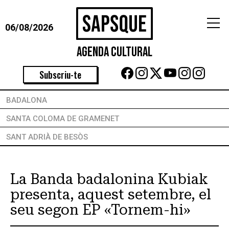
06/08/2026
Agenda Cultural
Subscriu-te
BADALONA
SANTA COLOMA DE GRAMENET
SANT ADRIÀ DE BESÒS
La Banda badalonina Kubiak
presenta, aquest setembre, el
seu segon EP «Tornem-hi»