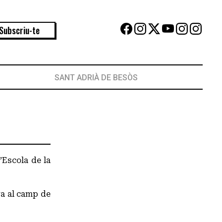
Subscriu-te
SANT ADRIÀ DE BESÒS
quarel·lista
’Escola de la
ra al camp de