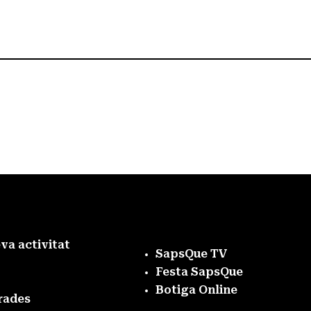
eva activitat
SapsQue TV
Festa SapsQue
Botiga Online
rades