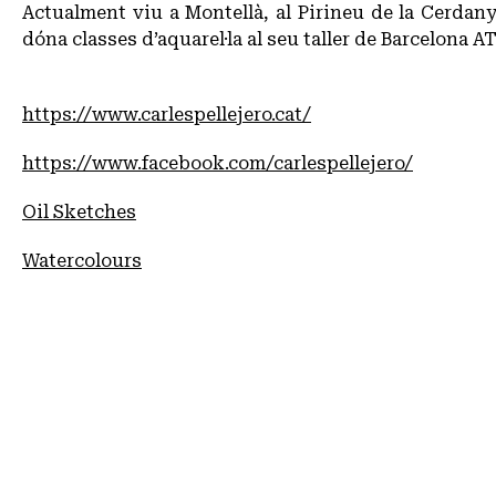
Actualment viu a Montellà, al Pirineu de la Cerdanya
dóna classes d’aquarel·la al seu taller de Barcelon
https://www.carlespellejero.cat/
https://www.facebook.com/carlespellejero/
Oil Sketches
Watercolours