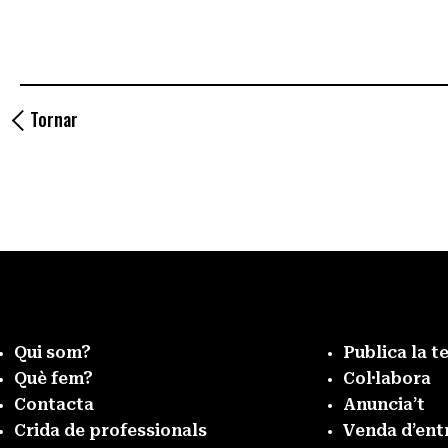
Tornar
Qui som?
Publica la t
Què fem?
Col·labora
Contacta
Anuncia’t
Crida de professionals
Venda d’ent