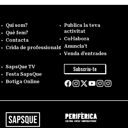
Qui som?
Publica la teva
activitat
Què fem?
Col·labora
Contacta
Anuncia’t
Crida de professionals
Venda d’entrades
SapsQue TV
Subscriu-te
Festa SapsQue
Botiga Online