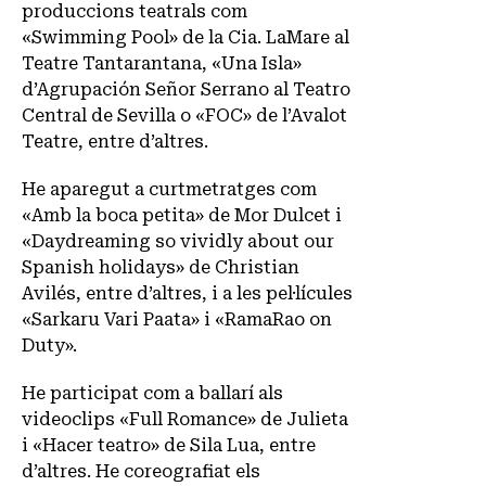
produccions teatrals com
«Swimming Pool» de la Cia. LaMare al
Teatre Tantarantana, «Una Isla»
d’Agrupación Señor Serrano al Teatro
Central de Sevilla o «FOC» de l’Avalot
Teatre, entre d’altres.
He aparegut a curtmetratges com
«Amb la boca petita» de Mor Dulcet i
«Daydreaming so vividly about our
Spanish holidays» de Christian
Avilés, entre d’altres, i a les pel·lícules
«Sarkaru Vari Paata» i «RamaRao on
Duty».
He participat com a ballarí als
videoclips «Full Romance» de Julieta
i «Hacer teatro» de Sila Lua, entre
d’altres. He coreografiat els