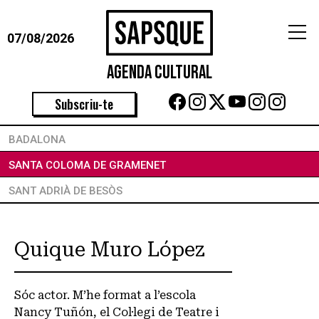
07/08/2026
Agenda Cultural
Subscriu-te
BADALONA
SANTA COLOMA DE GRAMENET
SANT ADRIÀ DE BESÒS
Arts Escèniques
Actor
Ballari
Distribuïdora
Quique Muro López
Sóc actor. M’he format a l’escola
Nancy Tuñón, el Col·legi de Teatre i