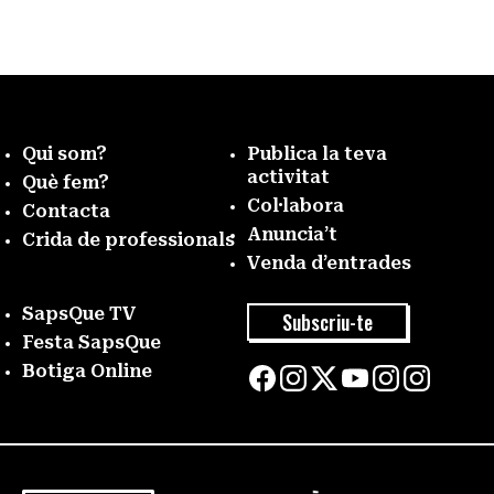
Qui som?
Publica la teva
activitat
Què fem?
Col·labora
Contacta
Anuncia’t
Crida de professionals
Venda d’entrades
SapsQue TV
Subscriu-te
Festa SapsQue
Botiga Online