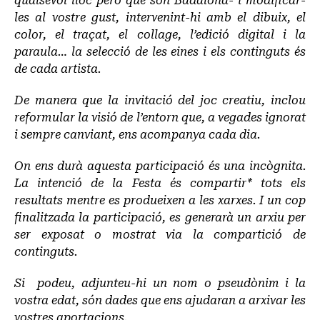
qualsevol lloc però que són Badalona- i modificar-
les al vostre gust, intervenint-hi amb el dibuix, el
color, el traçat, el collage, l’edició digital i la
paraula… la selecció de les eines i els continguts és
de cada artista.
De manera que la invitació del joc creatiu, inclou
reformular la visió de l’entorn que, a vegades ignorat
i sempre canviant, ens acompanya cada dia.
On ens durà aquesta participació és una incògnita.
La intenció de la Festa és compartir* tots els
resultats mentre es produeixen a les xarxes. I un cop
finalitzada la participació, es generarà un arxiu per
ser exposat o mostrat via la compartició de
continguts.
Si podeu, adjunteu-hi un nom o pseudònim i la
vostra edat, són dades que ens ajudaran a arxivar les
vostres aportacions.